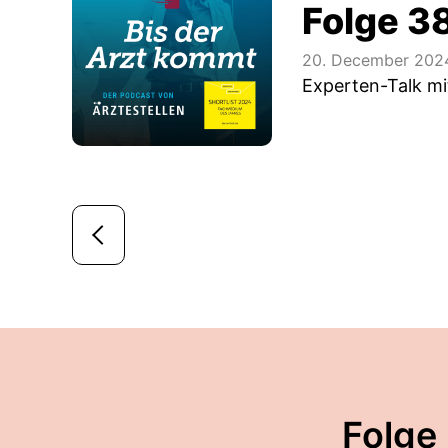
Folge 3
20. December 202
Experten-Talk m
Folge