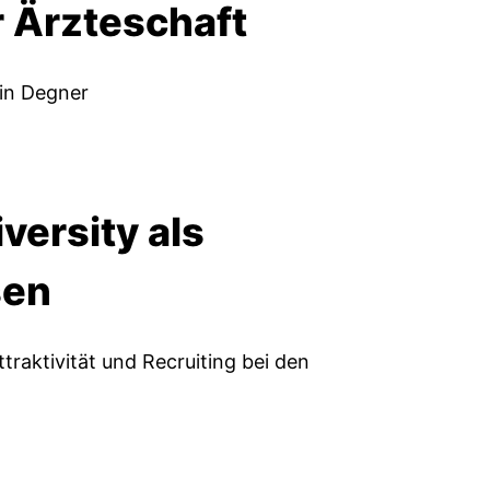
 Ärzteschaft
in Degner
iversity als
sen
traktivität und Recruiting bei den