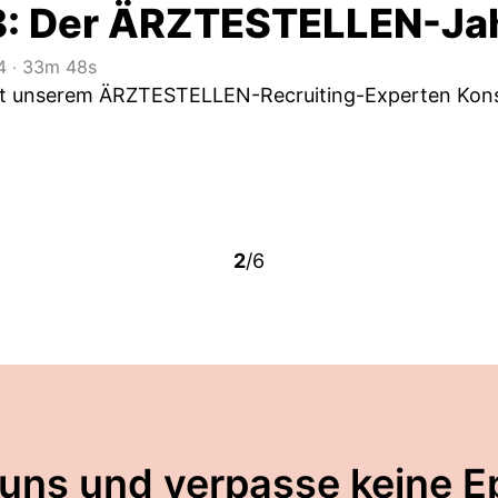
8: Der ÄRZTESTELLEN-Ja
4
‧
33m 48s
it unserem ÄRZTESTELLEN-Recruiting-Experten Kons
2
/6
 uns und verpasse keine E