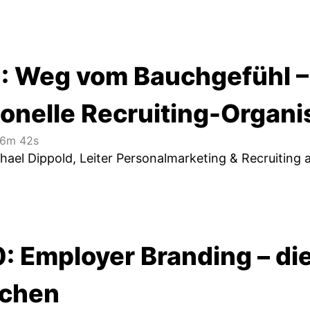
1: Weg vom Bauchgefühl – 
ionelle Recruiting-Organi
6m 42s
hael Dippold, Leiter Personalmarketing & Recruiting 
: Employer Branding – di
echen