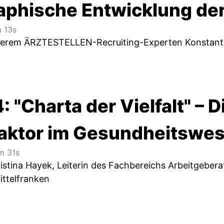
phische Entwicklung der
 13s
nserem ÄRZTESTELLEN-Recruiting-Experten Konstant
: "Charta der Vielfalt" – D
faktor im Gesundheitswe
 31s
istina Hayek, Leiterin des Fachbereichs Arbeitgeberat
ittelfranken