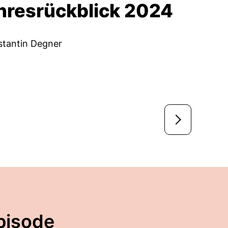
hresrückblick 2024
tantin Degner
pisode