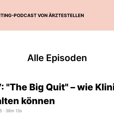
UITING-PODCAST VON ÄRZTESTELLEN
Alle Episoden
: "The Big Quit" – wie Kl
alten können
5
‧
38m 13s